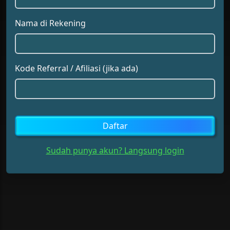
Nama di Rekening
Kode Referral / Afiliasi (jika ada)
Daftar
Sudah punya akun? Langsung login