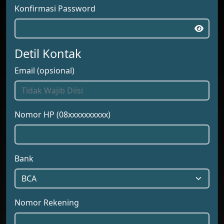
Konfirmasi Password
Detil Kontak
Email (opsional)
Nomor HP (08xxxxxxxxxx)
Bank
Nomor Rekening