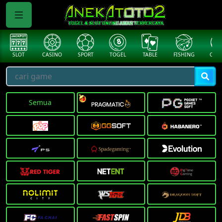
SLOT
CASINO
SPORT
TOGEL
TABLE
FISHING
COCK F.
Semua