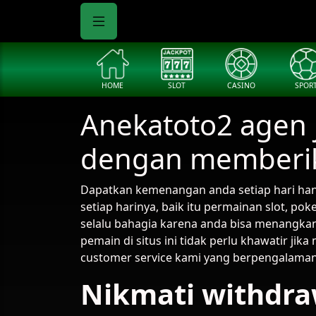
HOME
SLOT
CASINO
SPOR
Anekatoto2 agen j
dengan memberik
Dapatkan kemenangan anda setiap hari hany
setiap harinya, baik itu permainan slot, po
selalu bahagia karena anda bisa menangkan 
pemain di situs ini tidak perlu khawatir ji
customer service kami yang berpengalaman
Nikmati withdraw