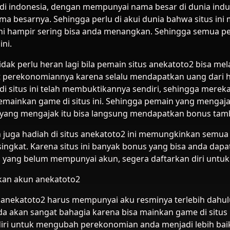
 di indonesia, dengan mempunyai nama besar di dunia indus
esarnya. Sehingga perlu di akui dunia bahwa situs ini m
 ini hampir sering bisa anda menangkan. Sehingga semua pem
ni.
idak perlu heran lagi bila pemain situs anekatoto2 bisa me
t perekonomiannya karena selalu mendapatkan uang dari ha
i situs ini telah membuktikannya sendiri, sehingga mere
memainkan game di situs ini. Sehingga pemain yang menga
ang mengajak itu bisa langsung mendapatkan bonus tamba
n juga hadiah di situs anekatoto2 ini memungkinkan sem
 singkat. Karena situs ini banyak bonus yang bisa anda d
da yang belum mempunyai akun, segera daftarkan diri untu
tkan akun anekatoto2
anekatoto2 harus mempunyai aku resminya terlebih dahul
nda akan sangat bahagia karena bisa mainkan game di situs 
ri untuk mengubah perekonomian anda menjadi lebih baik 